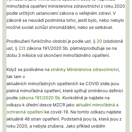
mimořádná opatření ministerstva zdravotnictví z roku 2020
podle určitých ustanovení zákona o veřejném zdraví. V
zákoně se neuvádí podmínka toho, jestli bylo, nebo nebylo
možné svolat schůzi shromáždění, nebo se setkávat.
Prodloužení funkčního období je podle ust.
§ 20
(obdobně
ust.
§ 22
) zákona 191/2020 Sb. platné/prodlužuje se na
dobu 3 měsíce od skončení mimořádného opatření.
Když se podíváme na
stránky Ministerstva zdravotnictví
,
tak tam v
aktuálních mimořádných opatřeních ke COVID stále jsou
platná mimořádná opatření, které splňují zmíněnou definici
podle
zákona 191/2020 Sb
. Konkrétně je najdete na
odkazu k úřední desce MZCR jako
aktuální mimořádná a
ochranná opatření
ke covid-19. Na tomto odkazu najdete
aktuálně 48 stran opatření. Podstatná jsou ta, která jsou z
roku 2020, a nebyla zrušena. Jako příklad uvádím