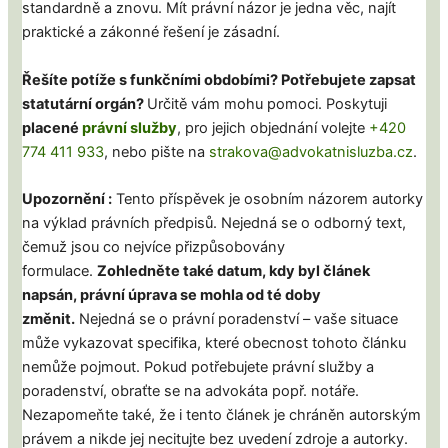
standardně a znovu. Mít právní názor je jedna věc, najít
praktické a zákonné řešení je zásadní.
Řešíte potíže s funkčními obdobími? Potřebujete zapsat
statutární orgán?
Určitě vám mohu pomoci. Poskytuji
placené
právní služby
, pro jejich objednání volejte
+420
774 411 933
, nebo pište na
strakova@advokatnisluzba.cz
.
Upozornění :
Tento příspěvek je osobním názorem autorky
na výklad právních předpisů. Nejedná se o odborný text,
čemuž jsou co nejvíce přizpůsobovány
formulace.
Zohledněte také datum, kdy byl článek
napsán, právní úprava se mohla od té doby
změnit.
Nejedná se o právní poradenství – vaše situace
může vykazovat specifika, které obecnost tohoto článku
nemůže pojmout. Pokud potřebujete právní služby a
poradenství, obraťte se na advokáta popř. notáře.
Nezapomeňte také, že i tento článek je chráněn autorským
právem a nikde jej necitujte bez uvedení zdroje a autorky.