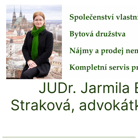
Přeskočit
na
obsah
JUDr. Jarmila 
Straková, advokát