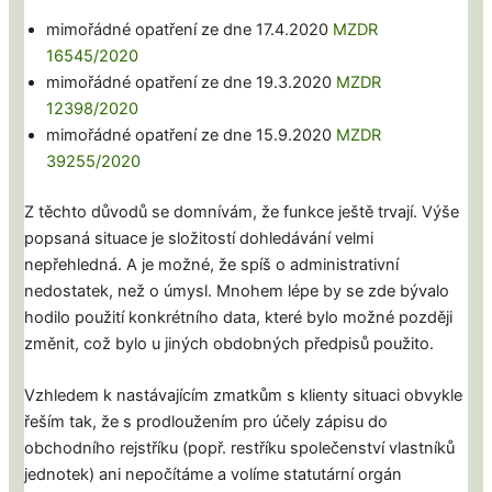
mimořádné opatření ze dne 17.4.2020
MZDR
16545/2020
mimořádné opatření ze dne 19.3.2020
MZDR
12398/2020
mimořádné opatření ze dne 15.9.2020
MZDR
39255/2020
Z těchto důvodů se domnívám, že funkce ještě trvají. Výše
popsaná situace je složitostí dohledávání velmi
nepřehledná. A je možné, že spíš o administrativní
nedostatek, než o úmysl. Mnohem lépe by se zde bývalo
hodilo použití konkrétního data, které bylo možné později
změnit, což bylo u jiných obdobných předpisů použito.
Vzhledem k nastávajícím zmatkům s klienty situaci obvykle
řeším tak, že s prodloužením pro účely zápisu do
obchodního rejstříku (popř. restříku společenství vlastníků
jednotek) ani nepočítáme a volíme statutární orgán