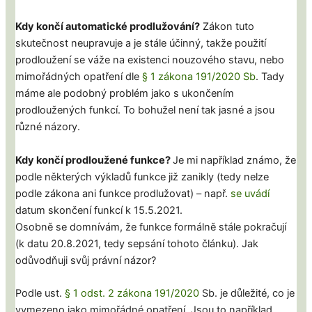
Kdy končí automatické prodlužování?
Zákon tuto
skutečnost neupravuje a je stále účinný, takže použití
prodloužení se váže na existenci nouzového stavu, nebo
mimořádných opatření dle
§ 1 zákona 191/2020 Sb
. Tady
máme ale podobný problém jako s ukončením
prodloužených funkcí. To bohužel není tak jasné a jsou
různé názory.
Kdy končí prodloužené funkce?
Je mi například známo, že
podle některých výkladů funkce již zanikly (tedy nelze
podle zákona ani funkce prodlužovat) – např.
se uvádí
datum skončení funkcí k 15.5.2021.
Osobně se domnívám, že funkce formálně stále pokračují
(k datu 20.8.2021, tedy sepsání tohoto článku). Jak
odůvodňuji svůj právní názor?
Podle ust.
§ 1 odst. 2 zákona 191/2020
Sb. je důležité, co je
vymezeno jako mimořádné opatření. Jsou to například