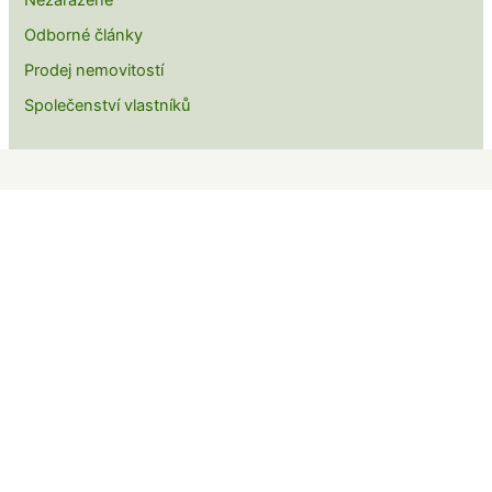
Nezařazené
Odborné články
Prodej nemovitostí
Společenství vlastníků