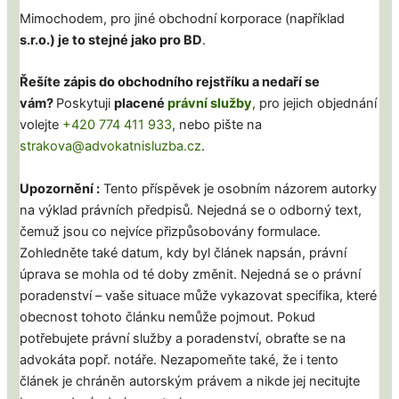
Mimochodem, pro jiné obchodní korporace (například
s.r.o.) je to stejné jako pro BD
.
Řešíte zápis do obchodního rejstříku a nedaří se
vám?
Poskytuji
placené
právní služby
, pro jejich objednání
volejte
+420 774 411 933
, nebo pište na
strakova@advokatnisluzba.cz
.
Upozornění :
Tento příspěvek je osobním názorem autorky
na výklad právních předpisů. Nejedná se o odborný text,
čemuž jsou co nejvíce přizpůsobovány formulace.
Zohledněte také datum, kdy byl článek napsán, právní
úprava se mohla od té doby změnit. Nejedná se o právní
poradenství – vaše situace může vykazovat specifika, které
obecnost tohoto článku nemůže pojmout. Pokud
potřebujete právní služby a poradenství, obraťte se na
advokáta popř. notáře. Nezapomeňte také, že i tento
článek je chráněn autorským právem a nikde jej necitujte