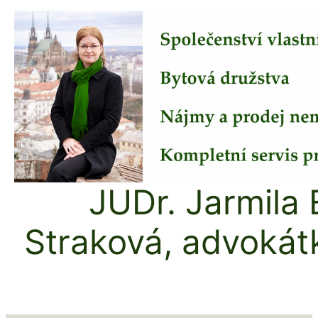
Přeskočit
na
obsah
JUDr. Jarmila 
Straková, advokát