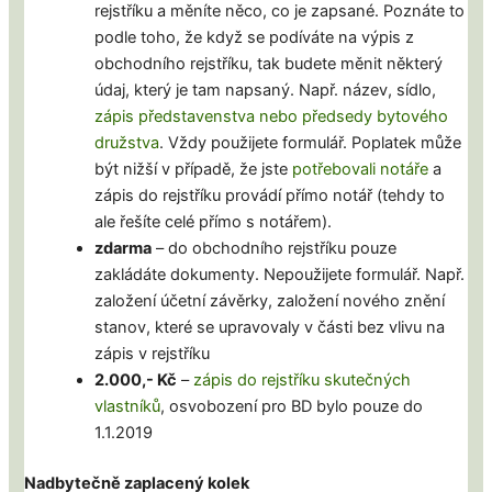
rejstříku a měníte něco, co je zapsané. Poznáte to
podle toho, že když se podíváte na výpis z
obchodního rejstříku, tak budete měnit některý
údaj, který je tam napsaný. Např. název, sídlo,
zápis představenstva nebo předsedy bytového
družstva
. Vždy použijete formulář. Poplatek může
být nižší v případě, že jste
potřebovali notáře
a
zápis do rejstříku provádí přímo notář (tehdy to
ale řešíte celé přímo s notářem).
zdarma
– do obchodního rejstříku pouze
zakládáte dokumenty. Nepoužijete formulář. Např.
založení účetní závěrky, založení nového znění
stanov, které se upravovaly v části bez vlivu na
zápis v rejstříku
2.000,- Kč
–
zápis do rejstříku skutečných
vlastníků
, osvobození pro BD bylo pouze do
1.1.2019
Nadbytečně zaplacený kolek