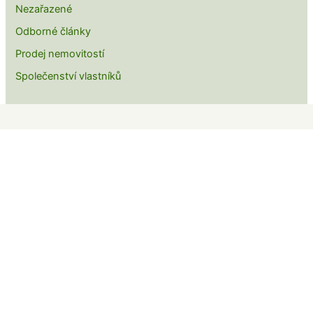
Nezařazené
Odborné články
Prodej nemovitostí
Společenství vlastníků