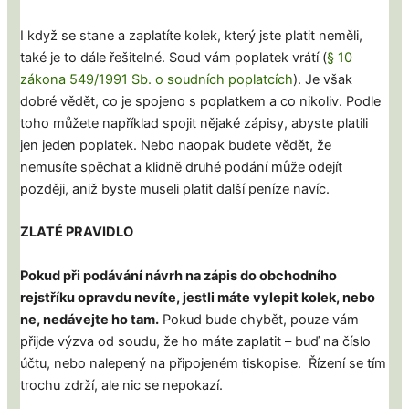
I když se stane a zaplatíte kolek, který jste platit neměli,
také je to dále řešitelné. Soud vám poplatek vrátí (
§ 10
zákona 549/1991 Sb. o soudních poplatcích
). Je však
dobré vědět, co je spojeno s poplatkem a co nikoliv. Podle
toho můžete například spojit nějaké zápisy, abyste platili
jen jeden poplatek. Nebo naopak budete vědět, že
nemusíte spěchat a klidně druhé podání může odejít
později, aniž byste museli platit další peníze navíc.
ZLATÉ PRAVIDLO
Pokud při podávání návrh na zápis do obchodního
rejstříku opravdu nevíte, jestli máte vylepit kolek, nebo
ne, nedávejte ho tam.
Pokud bude chybět, pouze vám
přijde výzva od soudu, že ho máte zaplatit – buď na číslo
účtu, nebo nalepený na připojeném tiskopise. Řízení se tím
trochu zdrží, ale nic se nepokazí.