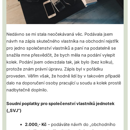
Nedávno se mi stala neočekávaná věc. Podávala jsem
návrh na zápis skutečného vlastníka na obchodní rejstřík
pro jedno společenství vlastníků a paní na podatelně se
snažila mne přesvědčit, že bych měla na podání vylepit
kolek. Podání jsem odevzdala tak, jak bylo (bez kolku),
protože znám právní úpravu. Zápis byl v pořádku
proveden. Věřím však, že hodně lidí by v takovém případě
dalo na doporučení osoby pracující u soudu a kolek prostě
nadbytečně doplnilo.
Soudní poplatky pro společenství vlastníků jednotek
(„SVJ“)
2.000,- Kč
– podáváte návrh do „obchodního