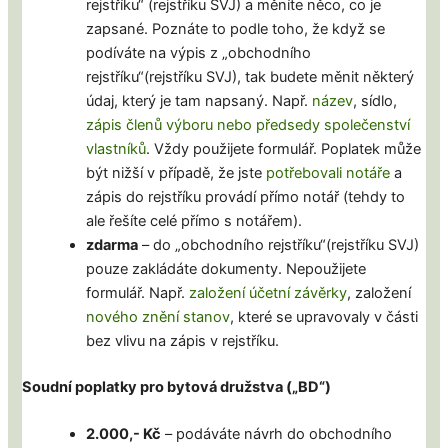
rejstříku“ (rejstříku SVJ) a měníte něco, co je
zapsané. Poznáte to podle toho, že když se
podíváte na výpis z „obchodního
rejstříku“(rejstříku SVJ), tak budete měnit některý
údaj, který je tam napsaný. Např.
název
, sídlo,
zápis členů výboru nebo předsedy společenství
vlastníků
. Vždy použijete formulář. Poplatek může
být nižší v případě, že jste
potřebovali notáře
a
zápis do rejstříku provádí přímo notář (tehdy to
ale řešíte celé přímo s notářem).
zdarma
– do „obchodního rejstříku“(rejstříku SVJ)
pouze zakládáte dokumenty. Nepoužijete
formulář. Např.
založení účetní závěrky
, založení
nového znění stanov
, které se upravovaly v části
bez vlivu na zápis v rejstříku.
Soudní poplatky pro bytová družstva („BD“)
2.000,- Kč
– podáváte návrh do obchodního